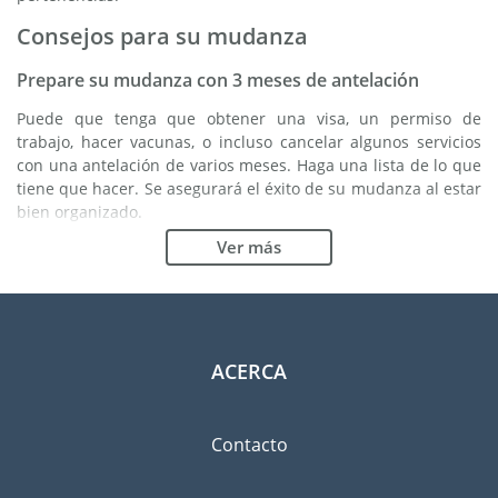
Consejos para su mudanza
Prepare su mudanza con 3 meses de antelación
Puede que tenga que obtener una visa, un permiso de
trabajo, hacer vacunas, o incluso cancelar algunos servicios
con una antelación de varios meses. Haga una lista de lo que
tiene que hacer. Se asegurará el éxito de su mudanza al estar
bien organizado.
Ver más
Elija la buena empresa de mudanzas
Los servicios de una buena empresa de mudanzas son
esenciales para cualquier proyecto de expatriación a Fiyi. Los
organismos reguladores independientes como FIDI le
permiten tener una idea clara de las empresas de mudanzas
ACERCA
en las cuales usted puede confiar. Los procedimientos
internos de calidad, la variedad de paquetes de envoltura
disponible y una red importante son unas garantías de
Contacto
calidad.
Clasifique y ordene las pertenencias que llevará