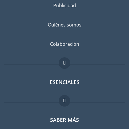
consigo
Publicidad
Separe los bienes que desea llevar a las Islas Fiyi de los que
va a dejar atrás, con un amigo o en un guardamuebles.
Quiénes somos
Infórmese bien: ¿No sería más barato comprar cosas en las
Islas Fiyi en lugar de llevarlas con usted?
Evitar el riesgo de daños
Colaboración
No existe el riesgo cero. Suscribir un seguro contra daños
imprevistos es recomendable. Comparen las tarifas antes de
hacer su elección.
ESENCIALES
Foro para expatriados
SABER MÁS
Guia para expatriados