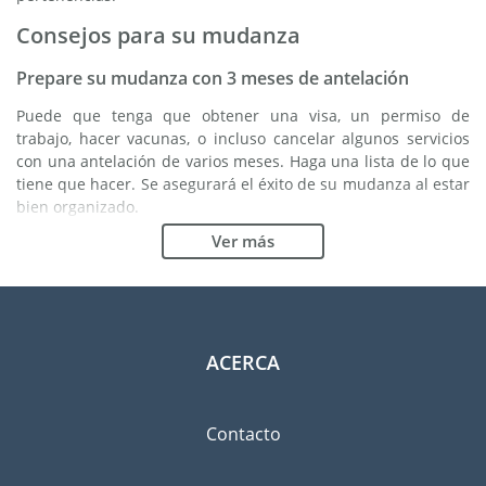
Consejos para su mudanza
Prepare su mudanza con 3 meses de antelación
Puede que tenga que obtener una visa, un permiso de
trabajo, hacer vacunas, o incluso cancelar algunos servicios
con una antelación de varios meses. Haga una lista de lo que
tiene que hacer. Se asegurará el éxito de su mudanza al estar
bien organizado.
Ver más
Elija la buena empresa de mudanzas
Los servicios de una buena empresa de mudanzas son
esenciales para cualquier proyecto de expatriación a
Melbourne. Los organismos reguladores independientes
como FIDI le permiten tener una idea clara de las empresas
ACERCA
de mudanzas en las cuales usted puede confiar. Los
procedimientos internos de calidad, la variedad de paquetes
de envoltura disponible y una red importante son unas
Contacto
garantías de calidad.
Clasifique y ordene las pertenencias que llevará