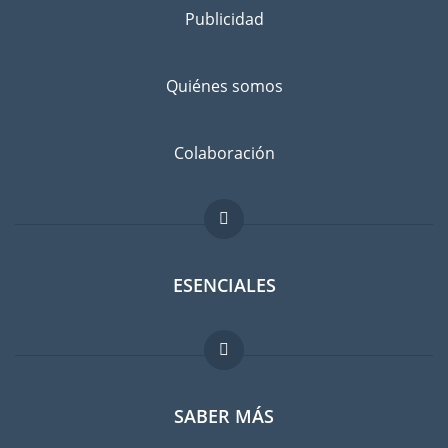
consigo
Publicidad
Separe los bienes que desea llevar a Melbourne de los que va
a dejar atrás, con un amigo o en un guardamuebles.
Quiénes somos
Infórmese bien: ¿No sería más barato comprar cosas en
Melbourne en lugar de llevarlas con usted?
Evitar el riesgo de daños
Colaboración
No existe el riesgo cero. Suscribir un seguro contra daños
imprevistos es recomendable. Comparen las tarifas antes de
hacer su elección.
ESENCIALES
Foro para expatriados
SABER MÁS
Guia para expatriados