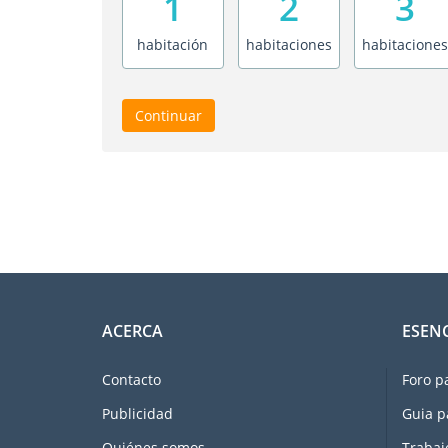
1
2
3
habitación
habitaciones
habitaciones
Continuar
ACERCA
ESEN
Contacto
Foro p
Publicidad
Guia p
Quiénes somos
Trabaj