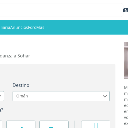
liaria
Anuncios
Foro
Más
Eventos
danza a Sohar
Miembros
Fotos
Destino
M
m
Omán
m
e
a?
e
vo
e