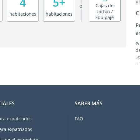
4
5+
p
Cajas de
O
cartón /
C
habitaciones
habitaciones
Equipaje
P
a
P
de
s
un
éx
E
L
s
CIALES
SABER MÁS
e
i
c
ara expatriados
FAQ
u
ara expatriados
c
d
os en el extranjero