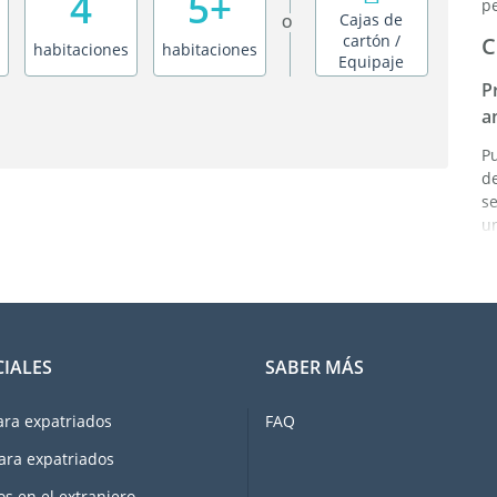
4
5+
p
Cajas de
O
cartón /
C
habitaciones
habitaciones
Equipaje
P
a
P
de
s
un
éx
E
L
s
CIALES
SABER MÁS
e
i
c
ara expatriados
FAQ
u
ara expatriados
c
d
os en el extranjero