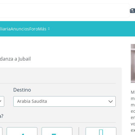
liaria
Anuncios
Foro
Más
Eventos
anza a Jubail
Miembros
Fotos
Destino
M
m
Arabia Saudita
m
e
a?
e
vo
e