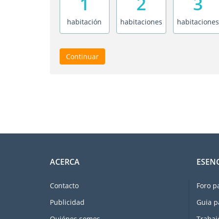
1
2
3
habitación
habitaciones
habitaciones
Continuar
ACERCA
ESEN
Contacto
Foro p
Publicidad
Guia p
Quiénes somos
Trabaj