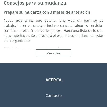
Consejos para su mudanza
Prepare su mudanza con 3 meses de antelación
Puede que tenga que obtener una visa, un permiso de
trabajo, hacer vacunas, o incluso cancelar algunos servicios
con una antelación de varios meses. Haga una lista de lo que
tiene que hacer. Se asegurará el éxito de su mudanza al estar
bien organizado.
Elija la buena empresa de mudanzas
Ver más
Los servicios de una buena empresa de mudanzas son
esenciales para cualquier proyecto de expatriación a Lecce.
Los organismos reguladores independientes como FIDI le
permiten tener una idea clara de las empresas de mudanzas
en las cuales usted puede confiar. Los procedimientos
ACERCA
internos de calidad, la variedad de paquetes de envoltura
disponible y una red importante son unas garantías de
calidad.
Contacto
Clasifique y ordene las pertenencias que llevará
consigo