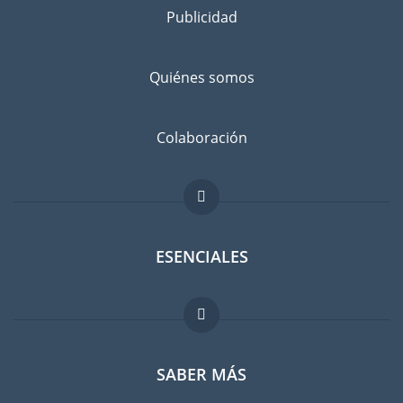
Publicidad
Separe los bienes que desea llevar a Lecce de los que va a
dejar atrás, con un amigo o en un guardamuebles. Infórmese
bien: ¿No sería más barato comprar cosas en Lecce en lugar
Quiénes somos
de llevarlas con usted?
Evitar el riesgo de daños
Colaboración
No existe el riesgo cero. Suscribir un seguro contra daños
imprevistos es recomendable. Comparen las tarifas antes de
hacer su elección.
ESENCIALES
Foro para expatriados
SABER MÁS
Guia para expatriados