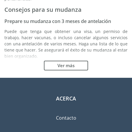
Consejos para su mudanza
Prepare su mudanza con 3 meses de antelación
Puede que tenga que obtener una visa, un permiso de
trabajo, hacer vacunas, o incluso cancelar algunos servicios
con una antelación de varios meses. Haga una lista de lo que
tiene que hacer. Se asegurará el éxito de su mudanza al estar
bien organizado.
Ver más
Elija la buena empresa de mudanzas
Los servicios de una buena empresa de mudanzas son
esenciales para cualquier proyecto de expatriación a
Edimburgo. Los organismos reguladores independientes
como FIDI le permiten tener una idea clara de las empresas
ACERCA
de mudanzas en las cuales usted puede confiar. Los
procedimientos internos de calidad, la variedad de paquetes
de envoltura disponible y una red importante son unas
Contacto
garantías de calidad.
Clasifique y ordene las pertenencias que llevará