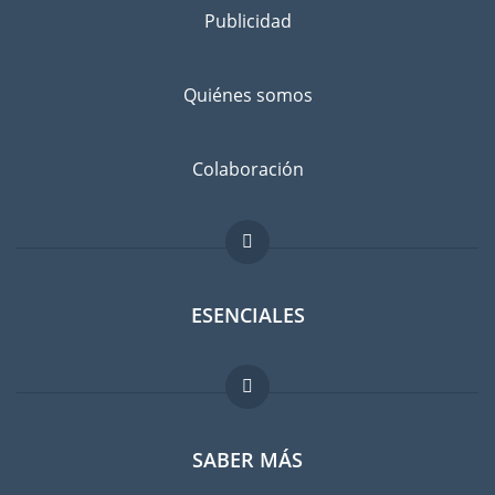
consigo
Publicidad
Separe los bienes que desea llevar a Edimburgo de los que va
a dejar atrás, con un amigo o en un guardamuebles.
Quiénes somos
Infórmese bien: ¿No sería más barato comprar cosas en
Edimburgo en lugar de llevarlas con usted?
Evitar el riesgo de daños
Colaboración
No existe el riesgo cero. Suscribir un seguro contra daños
imprevistos es recomendable. Comparen las tarifas antes de
hacer su elección.
ESENCIALES
Foro para expatriados
SABER MÁS
Guia para expatriados