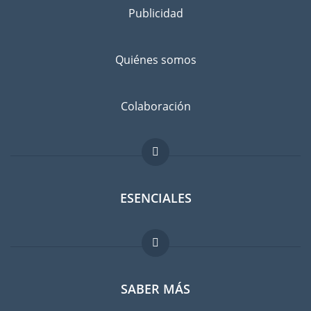
Publicidad
Separe los bienes que desea llevar a Hyogo de los que va a
dejar atrás, con un amigo o en un guardamuebles. Infórmese
bien: ¿No sería más barato comprar cosas en Hyogo en lugar
Quiénes somos
de llevarlas con usted?
Evitar el riesgo de daños
Colaboración
No existe el riesgo cero. Suscribir un seguro contra daños
imprevistos es recomendable. Comparen las tarifas antes de
hacer su elección.
ESENCIALES
Foro para expatriados
SABER MÁS
Guia para expatriados