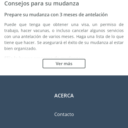
Consejos para su mudanza
Prepare su mudanza con 3 meses de antelación
Puede que tenga que obtener una visa, un permiso de
trabajo, hacer vacunas, o incluso cancelar algunos servicios
con una antelación de varios meses. Haga una lista de lo que
tiene que hacer. Se asegurará el éxito de su mudanza al estar
bien organizado.
Elija la buena empresa de mudanzas
Ver más
Los servicios de una buena empresa de mudanzas son
esenciales para cualquier proyecto de expatriación a Hyogo.
Los organismos reguladores independientes como FIDI le
permiten tener una idea clara de las empresas de mudanzas
en las cuales usted puede confiar. Los procedimientos
ACERCA
internos de calidad, la variedad de paquetes de envoltura
disponible y una red importante son unas garantías de
calidad.
Contacto
Clasifique y ordene las pertenencias que llevará
consigo