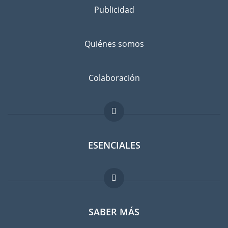
Publicidad
Separe los bienes que desea llevar a Tiflis de los que va a
dejar atrás, con un amigo o en un guardamuebles. Infórmese
bien: ¿No sería más barato comprar cosas en Tiflis en lugar
Quiénes somos
de llevarlas con usted?
Evitar el riesgo de daños
Colaboración
No existe el riesgo cero. Suscribir un seguro contra daños
imprevistos es recomendable. Comparen las tarifas antes de
hacer su elección.
ESENCIALES
Foro para expatriados
SABER MÁS
Guia para expatriados