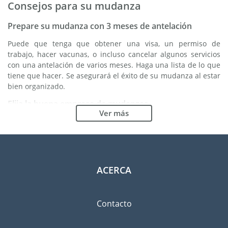
Consejos para su mudanza
Prepare su mudanza con 3 meses de antelación
Puede que tenga que obtener una visa, un permiso de
trabajo, hacer vacunas, o incluso cancelar algunos servicios
con una antelación de varios meses. Haga una lista de lo que
tiene que hacer. Se asegurará el éxito de su mudanza al estar
bien organizado.
Elija la buena empresa de mudanzas
Ver más
Los servicios de una buena empresa de mudanzas son
esenciales para cualquier proyecto de expatriación a Tiflis.
Los organismos reguladores independientes como FIDI le
permiten tener una idea clara de las empresas de mudanzas
en las cuales usted puede confiar. Los procedimientos
ACERCA
internos de calidad, la variedad de paquetes de envoltura
disponible y una red importante son unas garantías de
calidad.
Contacto
Clasifique y ordene las pertenencias que llevará
consigo