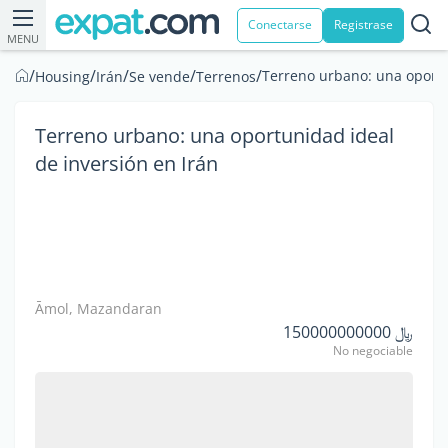
Conectarse
Registrase
MENU
/
/
/
/
/
Terreno urbano: una oportu
Housing
Irán
Se vende
Terrenos
Terreno urbano: una oportunidad ideal
de inversión en Irán
Āmol, Mazandaran
﷼ 150000000000
No negociable