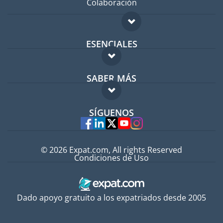
Colaboración
ESENCIALES
Foro para expatriados
SABER MÁS
Guía para expatriados
FAQ
Trabajos en el extranjero
SÍGUENOS
Expertos
© 2026 Expat.com, All rights Reserved
Condiciones de Uso
Dado apoyo gratuito a los expatriados desde 2005