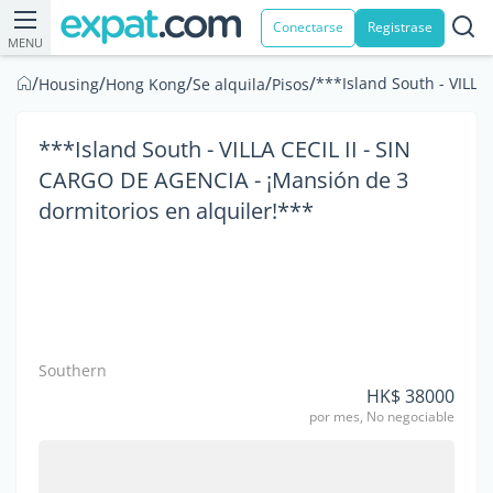
Conectarse
Registrase
MENU
/
/
/
/
/
***Island South - VILLA
Housing
Hong Kong
Se alquila
Pisos
***Island South - VILLA CECIL II - SIN
CARGO DE AGENCIA - ¡Mansión de 3
dormitorios en alquiler!***
Southern
HK$ 38000
por mes, No negociable