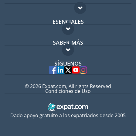
ESENCIALES
Foro para expatriados
SABER MÁS
Guía para expatriados
FAQ
Trabajos en el extranjero
SÍGUENOS
Expertos
© 2026 Expat.com, All rights Reserved
Condiciones de Uso
Dado apoyo gratuito a los expatriados desde 2005