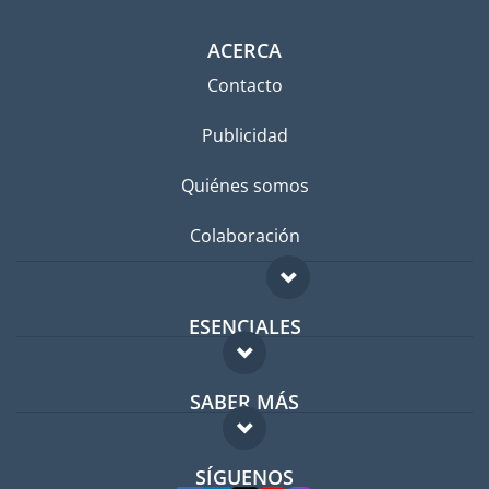
ACERCA
Contacto
Publicidad
Quiénes somos
Colaboración
ESENCIALES
Foro para expatriados
SABER MÁS
Guía para expatriados
FAQ
Trabajos en el extranjero
SÍGUENOS
Expertos