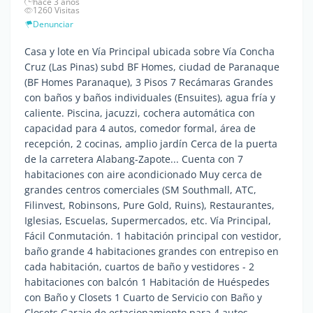
hace 3 años
1260 Visitas
Denunciar
Casa y lote en Vía Principal ubicada sobre Vía Concha
Cruz (Las Pinas) subd BF Homes, ciudad de Paranaque
(BF Homes Paranaque), 3 Pisos 7 Recámaras Grandes
con baños y baños individuales (Ensuites), agua fría y
caliente. Piscina, jacuzzi, cochera automática con
capacidad para 4 autos, comedor formal, área de
recepción, 2 cocinas, amplio jardín Cerca de la puerta
de la carretera Alabang-Zapote... Cuenta con 7
habitaciones con aire acondicionado Muy cerca de
grandes centros comerciales (SM Southmall, ATC,
Filinvest, Robinsons, Pure Gold, Ruins), Restaurantes,
Iglesias, Escuelas, Supermercados, etc. Vía Principal,
Fácil Conmutación. 1 habitación principal con vestidor,
baño grande 4 habitaciones grandes con entrepiso en
cada habitación, cuartos de baño y vestidores - 2
habitaciones con balcón 1 Habitación de Huéspedes
con Baño y Closets 1 Cuarto de Servicio con Baño y
Closets Garaje de estacionamiento para 4 autos