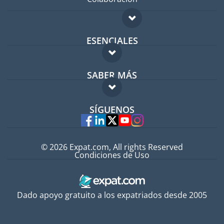
ESENCIALES
Foro para expatriados
SABER MÁS
Guía para expatriados
FAQ
Trabajos en el extranjero
SÍGUENOS
Expertos
© 2026 Expat.com, All rights Reserved
Condiciones de Uso
Dado apoyo gratuito a los expatriados desde 2005