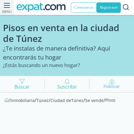
Conectarse
Registrase
MENU
Pisos en venta en la ciudad
de Túnez
¿Te instalas de manera definitiva? Aquí
encontrarás tu hogar
¿Estás buscando un nuevo hogar?
Buscar
Suscribir
Publicar
/
/
/
/
/
Pisos
Inmobiliaria
Túnez
Ciudad deTúnez
Se vende