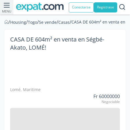
Conectarse
Registrase
MENU
/
/
/
/
/
CASA DE 604m² en venta en S
Housing
Togo
Se vende
Casas
CASA DE 604m² en venta en Ségbé-
Akato, LOMÉ!
Lomé, Maritime
Fr 60000000
Negociable