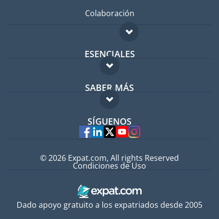
Colaboración
ESENCIALES
Foro para expatriados
SABER MÁS
Guía para expatriados
FAQ
Trabajos en el extranjero
SÍGUENOS
Expertos
© 2026 Expat.com, All rights Reserved
Condiciones de Uso
Dado apoyo gratuito a los expatriados desde 2005