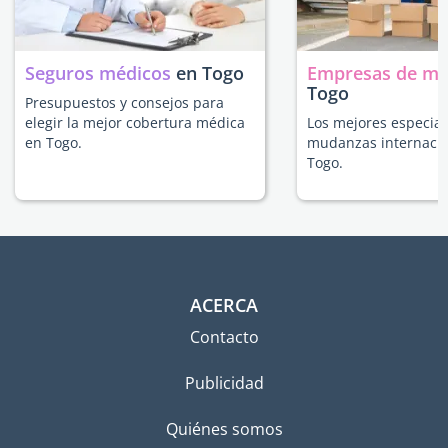
Seguros médicos
en Togo
Empresas de m
Togo
Presupuestos y consejos para
elegir la mejor cobertura médica
Los mejores especial
en Togo.
mudanzas internacio
Togo.
ACERCA
Contacto
Publicidad
Quiénes somos