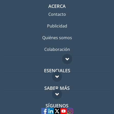
ACERCA
Contacto
Publicidad
Quiénes somos
Colaboración
ESENCIALES
Foro para expatriados
SABER MÁS
Guía para expatriados
FAQ
Trabajos en el extranjero
SÍGUENOS
Expertos