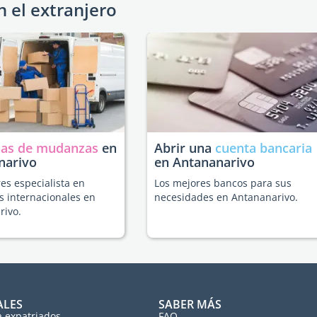
n el extranjero
as de mudanzas
en
Abrir una
cuenta bancaria
narivo
en Antananarivo
es especialista en
Los mejores bancos para sus
 internacionales en
necesidades en Antananarivo.
rivo.
ALES
SABER MÁS
a expatriados
FAQ