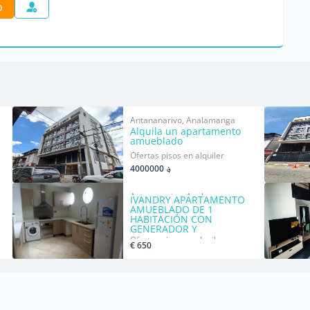
o
Antananarivo, Analamanga
Alquila un apartamento
amueblado
Ofertas pisos en alquiler
؋ 4000000
Antananarivo, Analamanga
IVANDRY APARTAMENTO
AMUEBLADO DE 1
HABITACIÓN CON
GENERADOR Y
ACTIVIDADES EN UNA
Ofertas pisos en alquiler
€ 650
RESIDENCIA CERCA DE
ANKRONDRANO Y
COLEGIOS
INTERNACIONALES