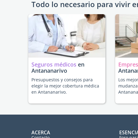
Todo lo necesario para vivir e
Seguros médicos
en
Empres
Antananarivo
Antana
Presupuestos y consejos para
Los mejor
elegir la mejor cobertura médica
mudanzas
en Antananarivo.
Antanana
ACERCA
ESENCI
Contacto
Foro par