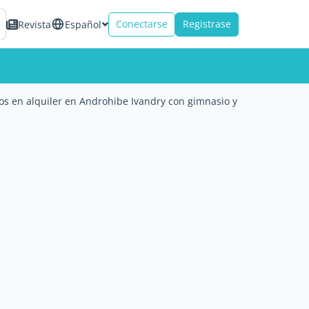
Conectarse
Registrase
Revista
Español
 en alquiler en Androhibe Ivandry con gimnasio y azotea