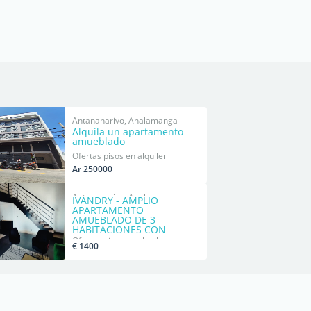
Antananarivo, Analamanga
Alquila un apartamento
amueblado
Ofertas pisos en alquiler
Ar 250000
Antananarivo, Analamanga
IVANDRY - AMPLIO
APARTAMENTO
AMUEBLADO DE 3
HABITACIONES CON
GENERADOR -
Ofertas pisos en alquiler
€ 1400
ACTIVIDADES - HERMOSA
VISTA DEL LAGO MASAY EN
UNA RESIDENCIA A 1
MINUTO DE LAS ESCUELAS