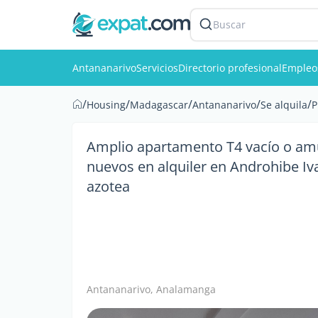
Buscar
Antananarivo
Servicios
Directorio profesional
Empleo
/
/
/
/
/
Housing
Madagascar
Antananarivo
Se alquila
P
Amplio apartamento T4 vacío o a
nuevos en alquiler en Androhibe Iv
azotea
Antananarivo, Analamanga