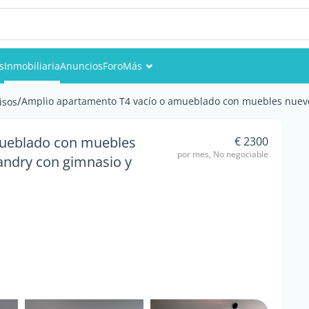
s
Inmobiliaria
Anuncios
Foro
Más
Eventos
/
Amplio apartamento T4 vacío o amueblado con muebles nuevos
isos
Miembros
mueblado con muebles
€ 2300
por mes, No negociable
andry con gimnasio y
Fotos