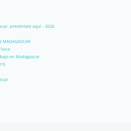
ar, preséntate aquí - 2026
EN MADAGASCAR
isica
rabajo en Madagascar
015
scar