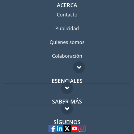
ACERCA
Contacto
Publicidad
Quiénes somos
Colaboración
ESENCIALES
Foro para expatriados
SABER MÁS
Guía para expatriados
FAQ
Trabajos en el extranjero
SÍGUENOS
Expertos