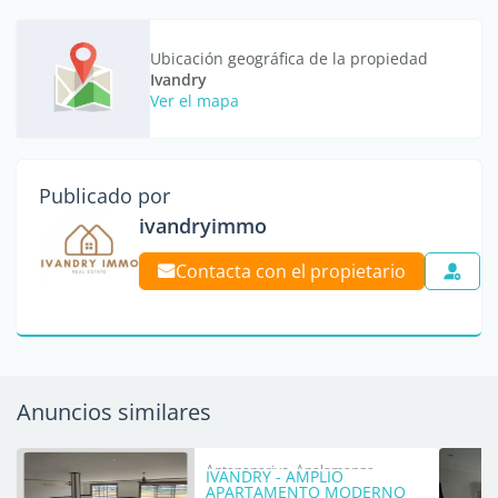
Ubicación geográfica de la propiedad
Ivandry
Ver el mapa
Publicado por
ivandryimmo
Contacta con el propietario
Anuncios similares
Antananarivo, Analamanga
IVANDRY - AMPLIO
APARTAMENTO MODERNO