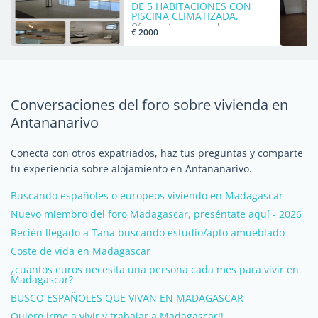
DE 5 HABITACIONES CON
PISCINA CLIMATIZADA,
GIMNASIO Y GENERADOR
Ofertas pisos en alquiler
€ 2000
ELÉCTRICO, A POCOS PASOS
DE COLEGIOS
INTERNACIONALES.
Conversaciones del foro sobre vivienda en
Antananarivo
Conecta con otros expatriados, haz tus preguntas y comparte
tu experiencia sobre alojamiento en Antananarivo.
Buscando españoles o europeos viviendo en Madagascar
Nuevo miembro del foro Madagascar, preséntate aquí - 2026
Recién llegado a Tana buscando estudio/apto amueblado
Coste de vida en Madagascar
¿cuantos euros necesita una persona cada mes para vivir en
Madagascar?
BUSCO ESPAÑOLES QUE VIVAN EN MADAGASCAR
Quiero irme a vivir y trabajar a Madagascar!!