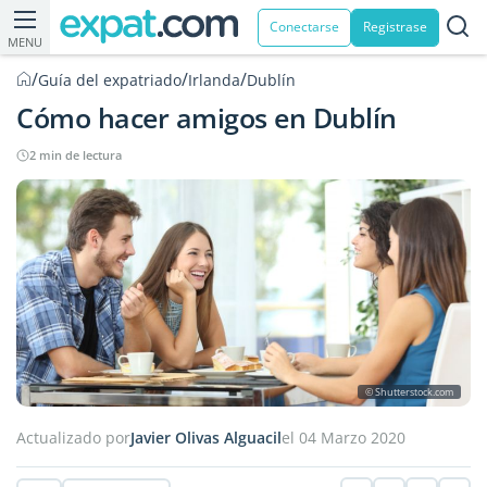
Conectarse
Registrase
MENU
/
/
/
Guía del expatriado
Irlanda
Dublín
Cómo hacer amigos en Dublín
2 min de lectura
© Shutterstock.com
Actualizado por
Javier Olivas Alguacil
el 04 Marzo 2020