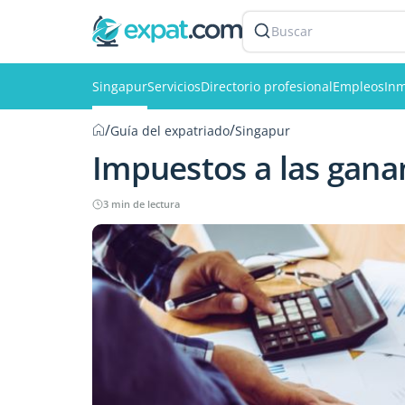
Buscar
Singapur
Servicios
Directorio profesional
Empleos
Inm
/
/
Guía del expatriado
Singapur
Impuestos a las gana
3 min de lectura