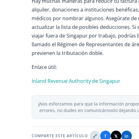
Hay muchas maneras para reducir tu factura 
alquiler, donaciones a instituciones benéficas
médicos por nombrar algunos. Asegúrate de re
actualizar la lista de posibles deducciones. S
viajar fuera de Singapur por trabajo, podrías
llamado el Régimen de Representantes de áre
previenen la tributación doble.
Enlace útil:
Inland Revenue Authority de Singapur
Nos esforzamos para que la información proporc
ℹ️
errores, no dudes en comunicárnoslo dejando 
🔗
f
𝕏
in
COMPARTE ESTE ARTÍCULO