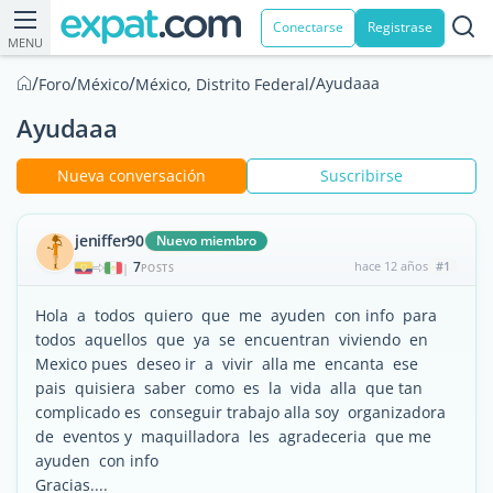
Conectarse
Registrase
MENU
/
/
/
/
Ayudaaa
Foro
México
México, Distrito Federal
Ayudaaa
Nueva conversación
Suscribirse
jeniffer90
Nuevo miembro
7
hace 12 años
#1
|
POSTS
Hola a todos quiero que me ayuden con info para
todos aquellos que ya se encuentran viviendo en
Mexico pues deseo ir a vivir alla me encanta ese
pais quisiera saber como es la vida alla que tan
complicado es conseguir trabajo alla soy organizadora
de eventos y maquilladora les agradeceria que me
ayuden con info
Gracias....