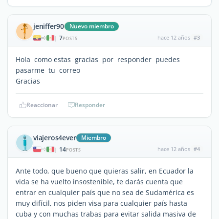
jeniffer90
Nuevo miembro
7
hace 12 años
#3
|
POSTS
Hola como estas gracias por responder puedes
pasarme tu correo
Gracias
Reaccionar
Responder
viajeros4ever
Miembro
14
hace 12 años
#4
|
POSTS
Ante todo, que bueno que quieras salir, en Ecuador la
vida se ha vuelto insostenible, te darás cuenta que
entrar en cualquier país que no sea de Sudamérica es
muy difícil, nos piden visa para cualquier país hasta
cuba y con muchas trabas para evitar salida masiva de