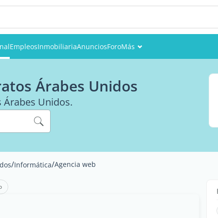
onal
Empleos
Inmobiliaria
Anuncios
Foro
Más
Eventos
ratos Árabes Unidos
Miembros
s Árabes Unidos.
Fotos
/
/
Agencia web
idos
Informática
o