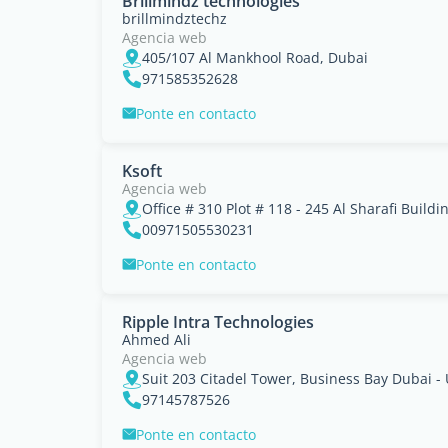
Brillmindz technologies
brillmindztechz
Agencia web
405/107 Al Mankhool Road, Dubai
971585352628
Ponte en contacto
Ksoft
Agencia web
Office # 310 Plot # 118 - 245 Al Sharafi Build
00971505530231
Ponte en contacto
Ripple Intra Technologies
Ahmed Ali
Agencia web
Suit 203 Citadel Tower, Business Bay Dubai -
97145787526
Ponte en contacto