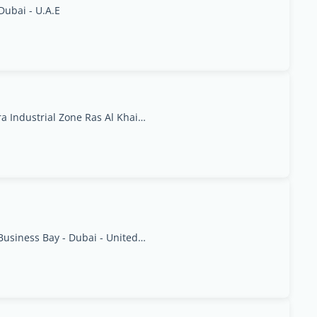
Dubai - U.A.E
Compass Building, Al Shohada Road, AL Hamra Industrial Zone Ras Al Khaimah, United Arab Emirates, Raʼs al Khaymah
812, ETA Star, Al Manara Tower - Marasi Dr - Business Bay - Dubai - United Arab Emirates