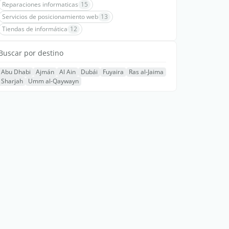
Reparaciones informaticas
15
Servicios de posicionamiento web
13
Tiendas de informática
12
Buscar por destino
Abu Dhabi
Ajmán
Al Ain
Dubái
Fuyaira
Ras al-Jaima
Sharjah
Umm al-Qaywayn