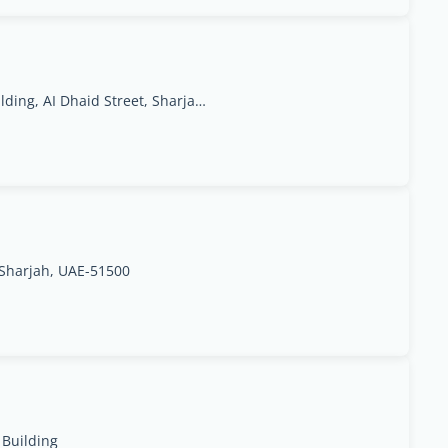
Sharjah Media City Building, AI Dhaid Street, Sharjah, UAE, Ash Shāriqah
, Sharjah, UAE-51500
Building