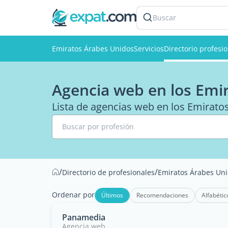
Buscar
Emiratos Árabes Unidos
Servicios
Directorio profesi
Agencia web en los Emi
Lista de agencias web en los Emirato
Buscar por profesión
/
/
Directorio de profesionales
Emiratos Árabes Un
Ordenar por
Últimos
Recomendaciones
Alfabétic
Panamedia
Agencia web