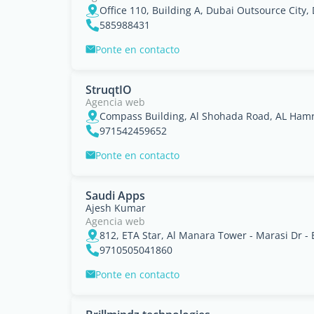
Office 110, Building A, Dubai Outsource City, 
585988431
Ponte en contacto
StruqtIO
Agencia web
971542459652
Ponte en contacto
Saudi Apps
Ajesh Kumar
Agencia web
9710505041860
Ponte en contacto