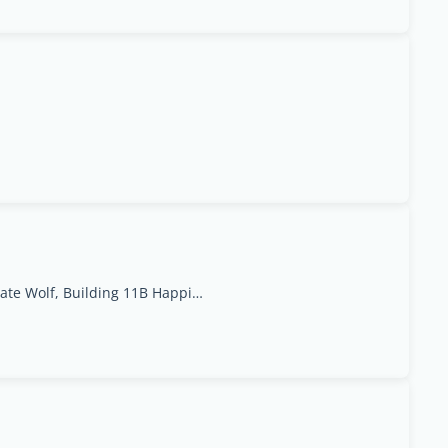
06, 11B Happiness Street, CityWalk, DubaiPrivate Wolf, Building 11B Happiness St - Al Wasl - Dubai