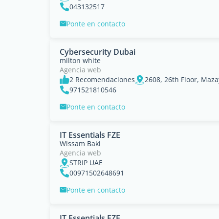
043132517
Ponte en contacto
Cybersecurity Dubai
milton white
Agencia web
2 Recomendaciones
2608, 26th Floor, Maz
971521810546
Ponte en contacto
IT Essentials FZE
Wissam Baki
Agencia web
STRIP UAE
00971502648691
Ponte en contacto
IT Essentials FZE