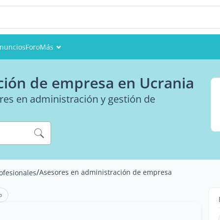
nuncios
Foro
Más
Eventos
ción de empresa en Ucrania
Miembros
ores en administración y gestión de
Fotos
/
Asesores en administración de empresa
rofesionales
o