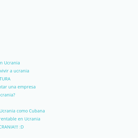
en Ucrania
vivir a ucrania
LTURA
ntar una empresa
crania?
 Ucrania como Cubana
 rentable en Ucrania
RANIA!!! :D