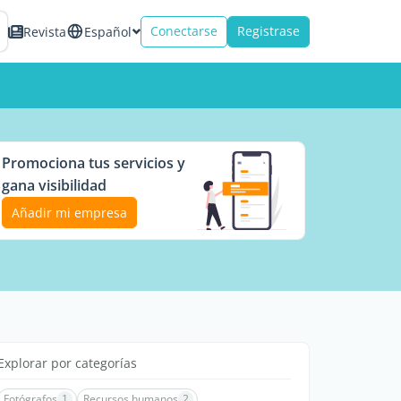
Conectarse
Registrase
Revista
Español
Promociona tus servicios y
gana visibilidad
Añadir mi empresa
Explorar por categorías
Fotógrafos
1
Recursos humanos
2