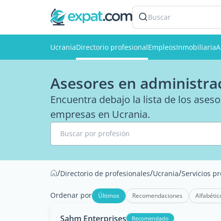
Buscar
Ucrania
Directorio profesional
Empleos
Inmobiliaria
A
Asesores en administra
Encuentra debajo la lista de los ases
empresas en Ucrania.
Buscar por profesión
/
/
/
Directorio de profesionales
Ucrania
Servicios p
Ordenar por
Últimos
Recomendaciones
Alfabétic
Sahm Enterprises
Recomendado