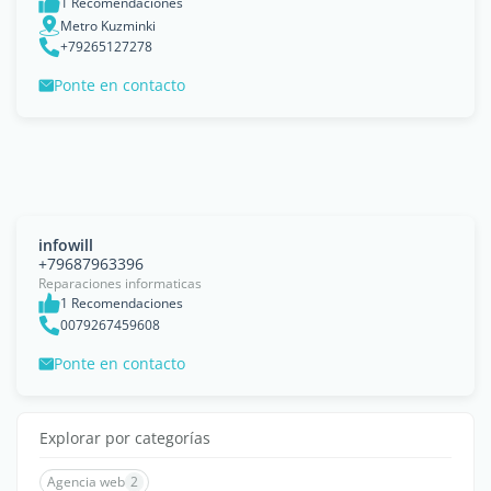
1 Recomendaciones
Metro Kuzminki
+79265127278
Ponte en contacto
infowill
+79687963396
Reparaciones informaticas
1 Recomendaciones
0079267459608
Ponte en contacto
Explorar por categorías
Agencia web
2