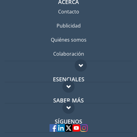
ACERCA
Contacto
Publicidad
Quiénes somos
Colaboración
ESENCIALES
Foro para expatriados
SABER MÁS
Guía para expatriados
FAQ
Trabajos en el extranjero
SÍGUENOS
Expertos