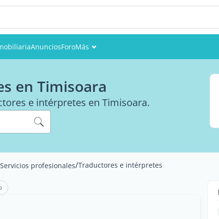
mobiliaria
Anuncios
Foro
Más
Eventos
es en Timisoara
Miembros
ctores e intérpretes en Timisoara.
Fotos
/
Traductores e intérpretes
Servicios profesionales
o