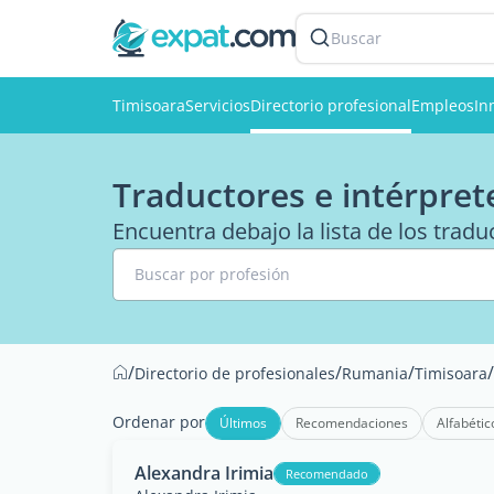
Buscar
Timisoara
Servicios
Directorio profesional
Empleos
In
Traductores e intérpret
Encuentra debajo la lista de los tradu
Buscar por profesión
/
/
/
/
Directorio de profesionales
Rumania
Timisoara
Ordenar por
Últimos
Recomendaciones
Alfabétic
Alexandra Irimia
Recomendado