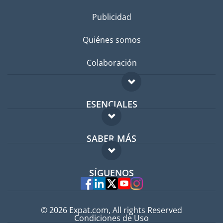
Publicidad
Quiénes somos
Colaboración
ESENCIALES
Foro para expatriados
SABER MÁS
Guía para expatriados
FAQ
Trabajos en el extranjero
SÍGUENOS
Expertos
© 2026 Expat.com, All rights Reserved
Condiciones de Uso