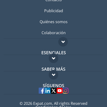
Publicidad
Quiénes somos
Colaboración
ESENCIALES
Foro para expatriados
SABER MÁS
Guía para expatriados
FAQ
Trabajos en el extranjero
SÍGUENOS
Expertos
© 2026 Expat.com, All rights Reserved