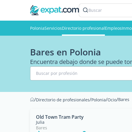
Buscar
Polonia
Servicios
Directorio profesional
Empleos
Inmob
Bares en Polonia
Encuentra debajo donde se puede to
Buscar por profesión
/
/
/
/
Bares
Directorio de profesionales
Polonia
Ocio
Old Town Tram Party
Julia
Bares