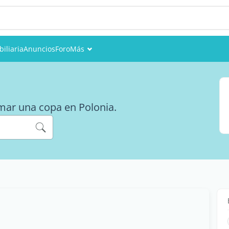
iliaria
Anuncios
Foro
Más
Eventos
Miembros
mar una copa en Polonia.
Fotos