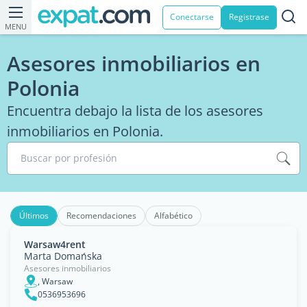
Conectarse
Registrase
MENU
Asesores inmobiliarios en
Polonia
Encuentra debajo la lista de los asesores
inmobiliarios en Polonia.
Buscar por profesión
Últimos
Recomendaciones
Alfabético
Warsaw4rent
Marta Domańska
Asesores inmobiliarios
, Warsaw
0536953696