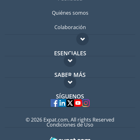
Quiénes somos
Colaboración
ESENCIALES
Foro para expatriados
SABER MÁS
Guía para expatriados
FAQ
Trabajos en el extranjero
SÍGUENOS
Expertos
© 2026 Expat.com, All rights Reserved
Condiciones de Uso