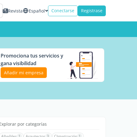
Conectarse
Registrase
Revista
Español
Promociona tus servicios y
gana visibilidad
Añadir mi empresa
Explorar por categorías
Albañiles
1
Arquitectos
3
Climatización
1