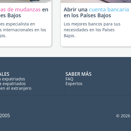
as de mudanzas
en
Abrir una
cuenta bancaria
ses Bajos
en los Países Bajos
es especialista en
Los mejores bancos para sus
 internacionales en los
necesidades en los Países
jos.
Bajos.
ALES
SABER MÁS
a expatriados
FAQ
a expatriados
Expertos
en el extranjero
 2005
© 2026 