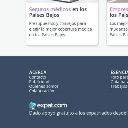
Seguros médicos
en los
Empres
Países Bajos
los Paí
Presupuestos y consejos para
Los mejor
elegir la mejor cobertura médica
mudanzas
en los Países Bajos.
Países Ba
ACERCA
ESENCI
Contacto
Foro par
Publicidad
Guía par
Quiénes somos
Trabajos 
Colaboración
Dado apoyo gratuito a los expatriados desde