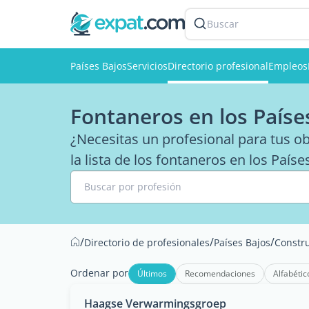
Buscar
Países Bajos
Servicios
Directorio profesional
Empleos
Fontaneros en los Paíse
¿Necesitas un profesional para tus o
la lista de los fontaneros en los Paíse
Buscar por profesión
/
/
/
Directorio de profesionales
Países Bajos
Constru
Ordenar por
Últimos
Recomendaciones
Alfabétic
Haagse Verwarmingsgroep