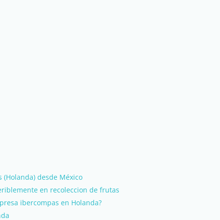
os (Holanda) desde México
feriblemente en recoleccion de frutas
mpresa ibercompas en Holanda?
nda