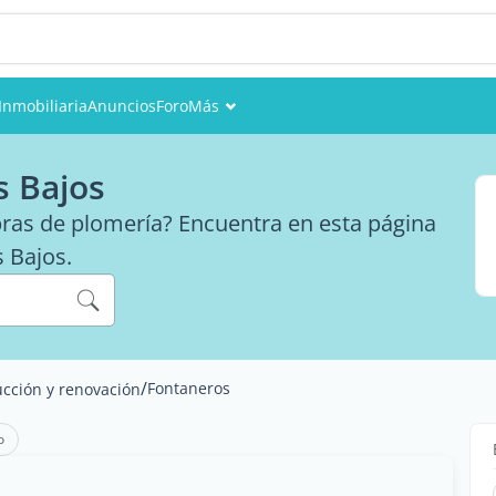
Inmobiliaria
Anuncios
Foro
Más
Eventos
s Bajos
Miembros
bras de plomería? Encuentra en esta página
s Bajos.
Fotos
/
Fontaneros
cción y renovación
o