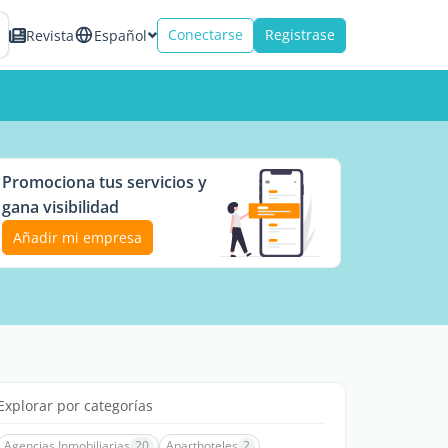
Conectarse
Registrase
Revista
Español
Promociona tus servicios y
gana visibilidad
Añadir mi empresa
Explorar por categorías
Agencias Inmobiliarias
20
Aparthoteles
2