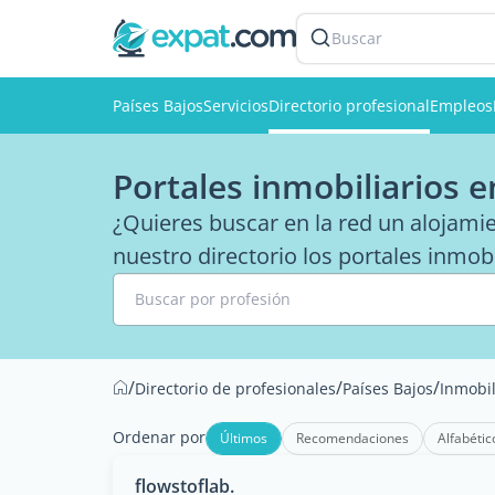
Buscar
Países Bajos
Servicios
Directorio profesional
Empleos
Portales inmobiliarios e
¿Quieres buscar en la red un alojami
nuestro directorio los portales inmobi
Buscar por profesión
/
/
/
Directorio de profesionales
Países Bajos
Inmobil
Ordenar por
Últimos
Recomendaciones
Alfabétic
flowstoflab.