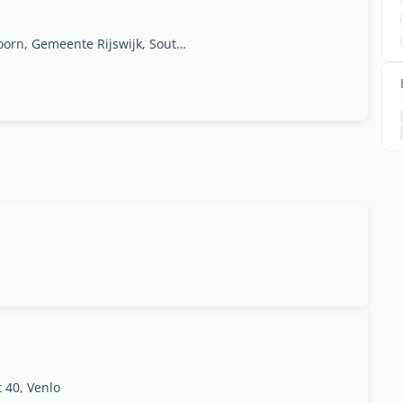
Prins Willem-Alexanderln 301, 7311SW Apeldoorn, Gemeente Rijswijk, South Holland
 40, Venlo