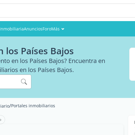
Inmobiliaria
Anuncios
Foro
Más
Eventos
n los Países Bajos
Miembros
ento en los Países Bajos? Encuentra en
liarios en los Países Bajos.
Fotos
/
Portales inmobiliarios
iario
o