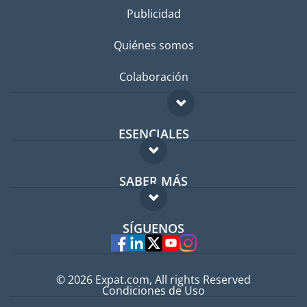
Publicidad
Quiénes somos
Colaboración
ESENCIALES
Foro para expatriados
SABER MÁS
Guía para expatriados
FAQ
Trabajos en el extranjero
SÍGUENOS
Expertos
© 2026 Expat.com, All rights Reserved
Condiciones de Uso