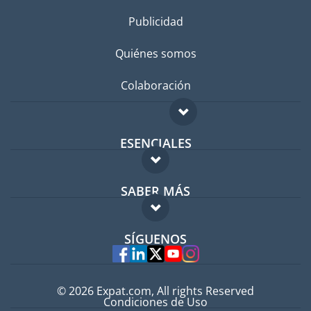
Publicidad
Quiénes somos
Colaboración
ESENCIALES
Foro para expatriados
SABER MÁS
Guía para expatriados
FAQ
Trabajos en el extranjero
SÍGUENOS
Expertos
© 2026 Expat.com, All rights Reserved
Condiciones de Uso