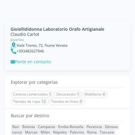
Gioiellididonna Laboratorio Orafo Artigianale
Claudio Carlot
Joyerías
Viale Trento, 72, Fiume Veneto
+393482627946
Ponte en contacto
Explorar por categorías
Centros comerciales
1
Decoración
1
Mobiliario
4
Tiendas de ropa
12
Tiendas en linea
9
Buscar por destino
Bari
Bolonia
Campania
Emilia-Romaña
Florencia
Génova
Lecce
Marcas
Milán
Nápoles
Palermo
Roma
Toscana