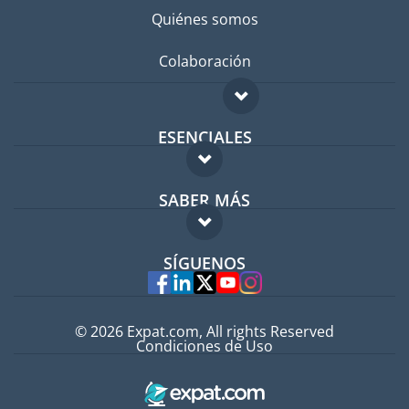
Quiénes somos
Colaboración
ESENCIALES
Foro para expatriados
SABER MÁS
Guía para expatriados
FAQ
Trabajos en el extranjero
SÍGUENOS
Expertos
© 2026 Expat.com, All rights Reserved
Condiciones de Uso