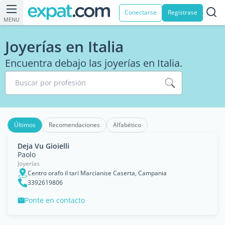
Conectarse
Registrase
MENU
Joyerías en Italia
Encuentra debajo las joyerías en Italia.
Buscar por profesión
Últimos
Recomendaciones
Alfabético
Deja Vu Gioielli
Paolo
Joyerías
Centro orafo il tari Marcianise Caserta, Campania
3392619806
Ponte en contacto