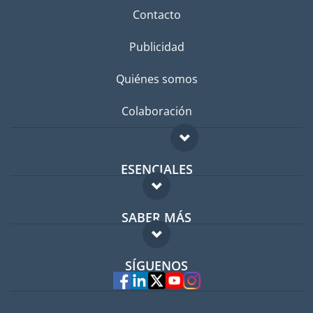
Contacto
Publicidad
Quiénes somos
Colaboración
ESENCIALES
Foro para expatriados
SABER MÁS
Guía para expatriados
FAQ
Trabajos en el extranjero
SÍGUENOS
Expertos