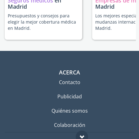
Seguros médicos
en
Empresas de m
Madrid
Madrid
Presupuestos y consejos para
Los mejores especial
elegir la mejor cobertura médica
mudanzas internacio
en Madrid.
Madrid.
ACERCA
Contacto
Publicidad
Quiénes somos
Colaboración