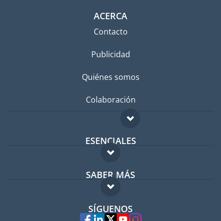
ACERCA
Contacto
Publicidad
Quiénes somos
Colaboración
ESENCIALES
Foro para expatriados
SABER MÁS
Guía para expatriados
FAQ
Trabajos en el extranjero
SÍGUENOS
Expertos