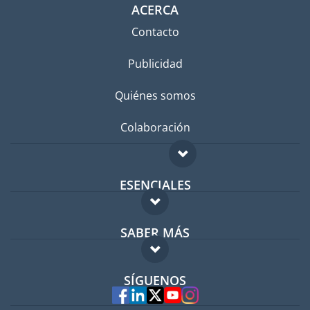
ACERCA
Contacto
Publicidad
Quiénes somos
Colaboración
ESENCIALES
Foro para expatriados
SABER MÁS
Guía para expatriados
FAQ
Trabajos en el extranjero
SÍGUENOS
Expertos