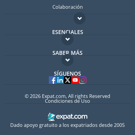
Colaboración
ESENCIALES
Foro para expatriados
SABER MÁS
Guía para expatriados
FAQ
Trabajos en el extranjero
SÍGUENOS
Expertos
© 2026 Expat.com, All rights Reserved
Condiciones de Uso
Dado apoyo gratuito a los expatriados desde 2005