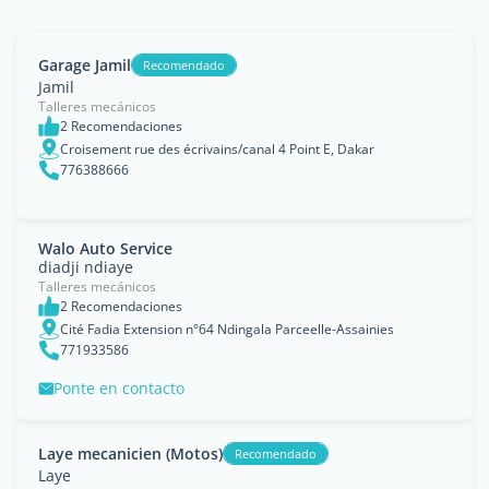
Garage Jamil
Recomendado
Jamil
Talleres mecánicos
2 Recomendaciones
Croisement rue des écrivains/canal 4 Point E, Dakar
776388666
Walo Auto Service
diadji ndiaye
Talleres mecánicos
2 Recomendaciones
Cité Fadia Extension n°64 Ndingala Parceelle-Assainies
771933586
Ponte en contacto
Laye mecanicien (Motos)
Recomendado
Laye