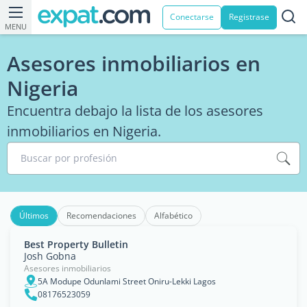
Conectarse
Registrase
MENU
Asesores inmobiliarios en
Nigeria
Encuentra debajo la lista de los asesores
inmobiliarios en Nigeria.
Buscar por profesión
Últimos
Recomendaciones
Alfabético
Best Property Bulletin
Josh Gobna
Asesores inmobiliarios
5A Modupe Odunlami Street Oniru-Lekki Lagos
08176523059