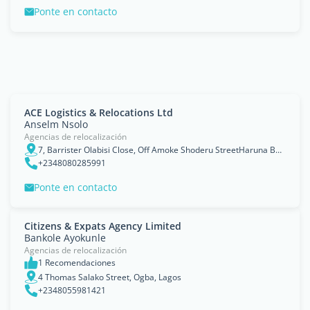
Ponte en contacto
ACE Logistics & Relocations Ltd
Anselm Nsolo
Agencias de relocalización
7, Barrister Olabisi Close, Off Amoke Shoderu StreetHaruna Bus stop, Ikorodu
+2348080285991
Ponte en contacto
Citizens & Expats Agency Limited
Bankole Ayokunle
Agencias de relocalización
1 Recomendaciones
4 Thomas Salako Street, Ogba, Lagos
+2348055981421