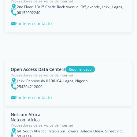
Proveedores de servicios de Internet
2nd Floor, 13/15 Castle Rock Avenue, Off Jakande, Lekki, Lagos, Nigeria.
08152092240
Ponte en contacto
Open Access Data Centers
Recomendado
Proveedores de servicios de Internet
Lekki Penninsula II 106104, Lagos, Nigeria
254204212000
Ponte en contacto
Netcom Africa
Netcom Africa
Proveedores de servicios de Internet
6/F South Atlantic Petroleum Towers, Adeola Odeku Street,Victoria Island
2718888