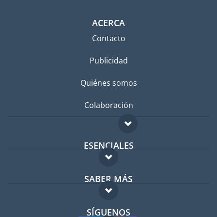
ACERCA
Contacto
Publicidad
Quiénes somos
Colaboración
ESENCIALES
Foro para expatriados
SABER MÁS
Guía para expatriados
FAQ
Trabajos en el extranjero
SÍGUENOS
Expertos