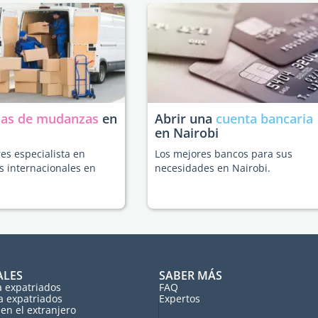
as de mudanzas
en
Abrir una
cuenta bancaria
en Nairobi
es especialista en
Los mejores bancos para sus
 internacionales en
necesidades en Nairobi.
ALES
SABER MÁS
a expatriados
FAQ
a expatriados
Expertos
en el extranjero