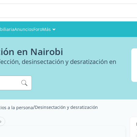
iliaria
Anuncios
Foro
Más
Eventos
ción en Nairobi
Miembros
ección, desinsectación y desratización en
Fotos
/
Desinsectación y desratización
cios a la persona
o