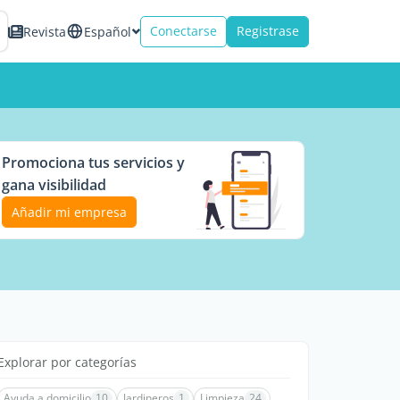
Conectarse
Registrase
Revista
Español
Promociona tus servicios y
gana visibilidad
Añadir mi empresa
Explorar por categorías
Ayuda a domicilio
10
Jardineros
1
Limpieza
24