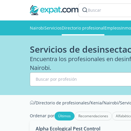
Buscar
Nairobi
Servicios
Directorio profesional
Empleos
Inmob
Servicios de desinsecta
Encuentra los profesionales en desinf
Nairobi.
Buscar por profesión
/
/
/
/
Directorio de profesionales
Kenia
Nairobi
Servi
Ordenar por
Últimos
Recomendaciones
Alfabétic
Alpha Ecological Pest Control