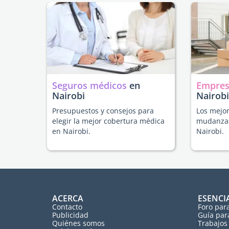
Seguros médicos
en
Empres
Nairobi
Nairobi
Presupuestos y consejos para
Los mejor
elegir la mejor cobertura médica
mudanzas
en Nairobi.
Nairobi.
ACERCA
ESENCI
Contacto
Foro par
Publicidad
Guía par
Quiénes somos
Trabajos 