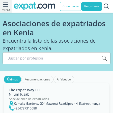
Conectarse
Registrase
MENU
Asociaciones de expatriados
en Kenia
Encuentra la lista de las asociaciones de
expatriados en Kenia.
Buscar por profesión
Últimos
Recomendaciones
Alfabético
The Expat Way LLP
Nilum Jusab
Asociaciones de expatriados
Kamake Gardens, G04Mawensi RoadUpper HillNairobi, kenya
+254727315688