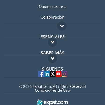
Quiénes somos
Colaboración
ESENCIALES
Foro para expatriados
SABER MÁS
Guía para expatriados
FAQ
Trabajos en el extranjero
SÍGUENOS
Expertos
© 2026 Expat.com, All rights Reserved
Condiciones de Uso