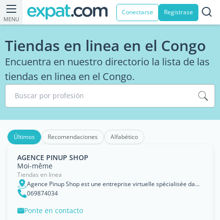
Conectarse
Registrase
MENU
Tiendas en linea en el Congo
Encuentra en nuestro directorio la lista de las
tiendas en linea en el Congo.
Buscar por profesión
Últimos
Recomendaciones
Alfabético
AGENCE PINUP SHOP
Moi-même
Tiendas en linea
Agence Pinup Shop est une entreprise virtuelle spécialisée dans la vente, de bien immobiliers, automobiles en passant par divers articles du quotidien.Page disponible sur Facebook, Instag, Brazzaville
069874034
Ponte en contacto